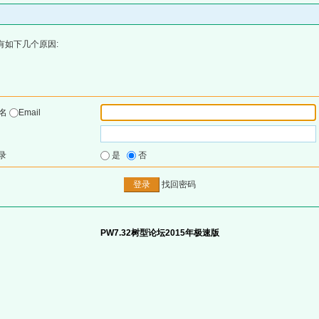
有如下几个原因:
户名
Email
录
是
否
找回密码
PW7.32树型论坛2015年极速版