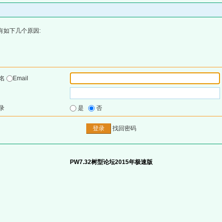
有如下几个原因:
户名
Email
录
是
否
找回密码
PW7.32树型论坛2015年极速版