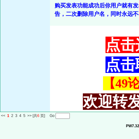
购买发表功能成功后你用户就有发
告，二次删除用户名，同时永远不
点击
点击
【49论
欢迎转发
<<
1
2
3
4
5
>>
[共
6
页] Go
PW7.