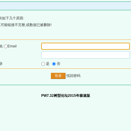
有如下几个原因:
可能链接不完整,或数据已被删除!
户名
Email
录
是
否
找回密码
PW7.32树型论坛2015年极速版