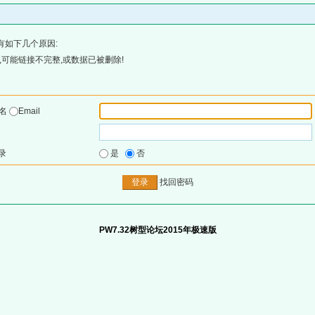
有如下几个原因:
可能链接不完整,或数据已被删除!
户名
Email
录
是
否
找回密码
PW7.32树型论坛2015年极速版