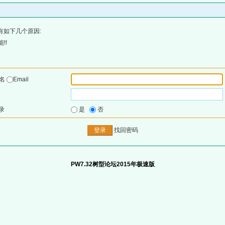
有如下几个原因:
!!
户名
Email
录
是
否
找回密码
PW7.32树型论坛2015年极速版