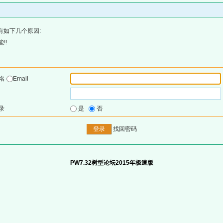
有如下几个原因:
!!
户名
Email
录
是
否
找回密码
PW7.32树型论坛2015年极速版