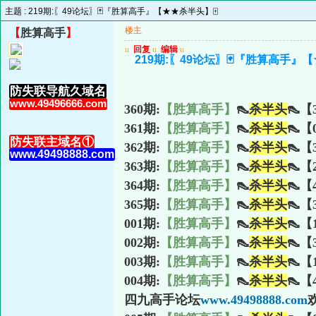
主题 :
219期:〖49论坛〗🃏『胜算高手』【★★杀半头】🀄
楼主
【
胜算高手
】
u
回复
u
编辑
u
219期:〖49论坛〗🃏『胜算高手』【
防失联导航久域名
www.49496666.com
360期:
【胜算高手】
👠
杀半头
👠【
361期:
【胜算高手】
👠
杀半头
👠【
防失联主域名①
362期:
【胜算高手】
👠
杀半头
👠【
www.49498888.com
363期:
【胜算高手】
👠
杀半头
👠【
364期:
【胜算高手】
👠
杀半头
👠【
365期:
【胜算高手】
👠
杀半头
👠【
001期:
【胜算高手】
👠
杀半头
👠【
002期:
【胜算高手】
👠
杀半头
👠【
003期:
【胜算高手】
👠
杀半头
👠【
004期:
【胜算高手】
👠
杀半头
👠【
四九高手论坛
www.49498888.com