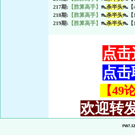
217期:
【胜算高手】
👠
杀半头
👠【
218期:
【胜算高手】
👠
杀半头
👠【
219期:
【胜算高手】
👠
杀半头
👠【
点击
点击
【49论
欢迎转发
PW7.