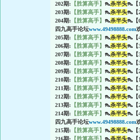
202期:
【胜算高手】
👠
杀半头
👠【
203期:
【胜算高手】
👠
杀半头
👠【
204期:
【胜算高手】
👠
杀半头
👠【
四九高手论坛
www.49498888.com
205期:
【胜算高手】
👠
杀半头
👠【
206期:
【胜算高手】
👠
杀半头
👠【
207期:
【胜算高手】
👠
杀半头
👠【
208期:
【胜算高手】
👠
杀半头
👠【
209期:
【胜算高手】
👠
杀半头
👠【
210期:
【胜算高手】
👠
杀半头
👠【
211期:
【胜算高手】
👠
杀半头
👠【
212期:
【胜算高手】
👠
杀半头
👠【
213期:
【胜算高手】
👠
杀半头
👠【
214期:
【胜算高手】
👠
杀半头
👠【
四九高手论坛
www.49498888.com
215期:
【胜算高手】
👠
杀半头
👠【
216期:
【胜算高手】
👠
杀半头
👠【