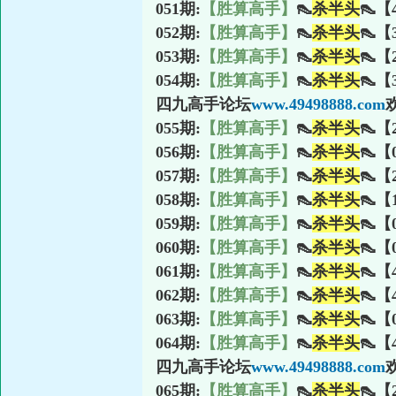
051期:
【胜算高手】
👠
杀半头
👠【
052期:
【胜算高手】
👠
杀半头
👠【
053期:
【胜算高手】
👠
杀半头
👠【
054期:
【胜算高手】
👠
杀半头
👠【
四九高手论坛
www.49498888.com
055期:
【胜算高手】
👠
杀半头
👠【
056期:
【胜算高手】
👠
杀半头
👠【
057期:
【胜算高手】
👠
杀半头
👠【
058期:
【胜算高手】
👠
杀半头
👠【
059期:
【胜算高手】
👠
杀半头
👠【
060期:
【胜算高手】
👠
杀半头
👠【
061期:
【胜算高手】
👠
杀半头
👠【
062期:
【胜算高手】
👠
杀半头
👠【
063期:
【胜算高手】
👠
杀半头
👠【
064期:
【胜算高手】
👠
杀半头
👠【
四九高手论坛
www.49498888.com
065期:
【胜算高手】
👠
杀半头
👠【