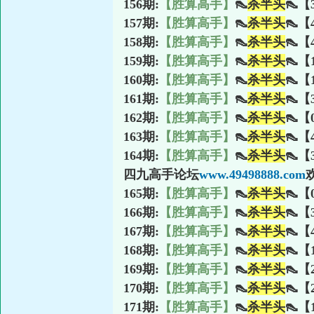
156期:
【胜算高手】
👠
杀半头
👠【
157期:
【胜算高手】
👠
杀半头
👠【
158期:
【胜算高手】
👠
杀半头
👠【
159期:
【胜算高手】
👠
杀半头
👠【
160期:
【胜算高手】
👠
杀半头
👠【
161期:
【胜算高手】
👠
杀半头
👠【
162期:
【胜算高手】
👠
杀半头
👠【
163期:
【胜算高手】
👠
杀半头
👠【
164期:
【胜算高手】
👠
杀半头
👠【
四九高手论坛
www.49498888.com
165期:
【胜算高手】
👠
杀半头
👠【
166期:
【胜算高手】
👠
杀半头
👠【
167期:
【胜算高手】
👠
杀半头
👠【
168期:
【胜算高手】
👠
杀半头
👠【
169期:
【胜算高手】
👠
杀半头
👠【
170期:
【胜算高手】
👠
杀半头
👠【
171期:
【胜算高手】
👠
杀半头
👠【