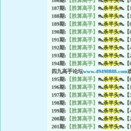
186期:
【胜算高手】
👠
杀半头
👠【
187期:
【胜算高手】
👠
杀半头
👠【
188期:
【胜算高手】
👠
杀半头
👠【
189期:
【胜算高手】
👠
杀半头
👠【
190期:
【胜算高手】
👠
杀半头
👠【
191期:
【胜算高手】
👠
杀半头
👠【
192期:
【胜算高手】
👠
杀半头
👠【
193期:
【胜算高手】
👠
杀半头
👠【
194期:
【胜算高手】
👠
杀半头
👠【
四九高手论坛
www.49498888.com
195期:
【胜算高手】
👠
杀半头
👠【
196期:
【胜算高手】
👠
杀半头
👠【
197期:
【胜算高手】
👠
杀半头
👠【
198期:
【胜算高手】
👠
杀半头
👠【
199期:
【胜算高手】
👠
杀半头
👠【
200期:
【胜算高手】
👠
杀半头
👠【
201期:
【胜算高手】
👠
杀半头
👠【