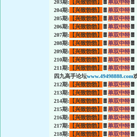
203期:
【兴致勃勃】
🧧
单双中特

204期:
【兴致勃勃】
🧧
单双中特

205期:
【兴致勃勃】
🧧
单双中特

206期:
【兴致勃勃】
🧧
单双中特

207期:
【兴致勃勃】
🧧
单双中特

208期:
【兴致勃勃】
🧧
单双中特

209期:
【兴致勃勃】
🧧
单双中特

210期:
【兴致勃勃】
🧧
单双中特

211期:
【兴致勃勃】
🧧
单双中特

四九高手论坛
www.49498888.com
212期:
【兴致勃勃】
🧧
单双中特

213期:
【兴致勃勃】
🧧
单双中特

214期:
【兴致勃勃】
🧧
单双中特

215期:
【兴致勃勃】
🧧
单双中特

216期:
【兴致勃勃】
🧧
单双中特

217期:
【兴致勃勃】
🧧
单双中特

218期:
【兴致勃勃】
🧧
单双中特
