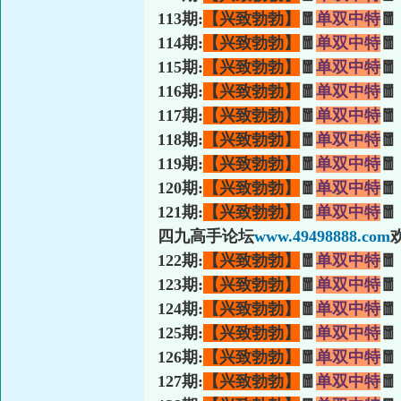
113期:
【兴致勃勃】
🧧
单双中特

114期:
【兴致勃勃】
🧧
单双中特

115期:
【兴致勃勃】
🧧
单双中特

116期:
【兴致勃勃】
🧧
单双中特

117期:
【兴致勃勃】
🧧
单双中特

118期:
【兴致勃勃】
🧧
单双中特

119期:
【兴致勃勃】
🧧
单双中特

120期:
【兴致勃勃】
🧧
单双中特

121期:
【兴致勃勃】
🧧
单双中特

四九高手论坛
www.49498888.com
122期:
【兴致勃勃】
🧧
单双中特

123期:
【兴致勃勃】
🧧
单双中特

124期:
【兴致勃勃】
🧧
单双中特

125期:
【兴致勃勃】
🧧
单双中特

126期:
【兴致勃勃】
🧧
单双中特

127期:
【兴致勃勃】
🧧
单双中特
