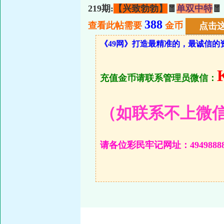
219期:
【兴致勃勃】
🧧
单双中特
🧧
388
查看此帖需要
金币
《49网》打造最精准的，最诚信的
充值金币请联系管理员微信：
（
如联系不上微信，
请各位彩民牢记网址：49498888.c