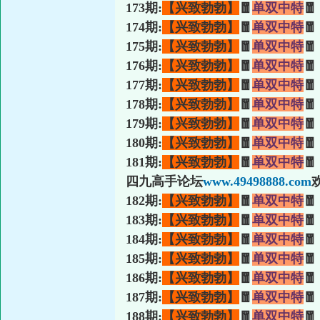
173期:
【兴致勃勃】
🧧
单双中特

174期:
【兴致勃勃】
🧧
单双中特

175期:
【兴致勃勃】
🧧
单双中特

176期:
【兴致勃勃】
🧧
单双中特

177期:
【兴致勃勃】
🧧
单双中特

178期:
【兴致勃勃】
🧧
单双中特

179期:
【兴致勃勃】
🧧
单双中特

180期:
【兴致勃勃】
🧧
单双中特

181期:
【兴致勃勃】
🧧
单双中特

四九高手论坛
www.49498888.com
182期:
【兴致勃勃】
🧧
单双中特

183期:
【兴致勃勃】
🧧
单双中特

184期:
【兴致勃勃】
🧧
单双中特

185期:
【兴致勃勃】
🧧
单双中特

186期:
【兴致勃勃】
🧧
单双中特

187期:
【兴致勃勃】
🧧
单双中特

188期:
【兴致勃勃】
🧧
单双中特
