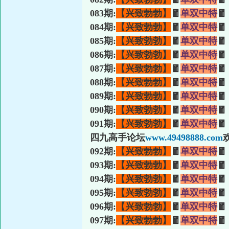
083期:
【兴致勃勃】
🧧
单双中特

084期:
【兴致勃勃】
🧧
单双中特

085期:
【兴致勃勃】
🧧
单双中特

086期:
【兴致勃勃】
🧧
单双中特

087期:
【兴致勃勃】
🧧
单双中特

088期:
【兴致勃勃】
🧧
单双中特

089期:
【兴致勃勃】
🧧
单双中特

090期:
【兴致勃勃】
🧧
单双中特

091期:
【兴致勃勃】
🧧
单双中特

四九高手论坛
www.49498888.com
092期:
【兴致勃勃】
🧧
单双中特

093期:
【兴致勃勃】
🧧
单双中特

094期:
【兴致勃勃】
🧧
单双中特

095期:
【兴致勃勃】
🧧
单双中特

096期:
【兴致勃勃】
🧧
单双中特

097期:
【兴致勃勃】
🧧
单双中特
